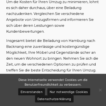
Um die Kosten für Ihren Umzug zu minimieren, lohnt
es sich daher durchaus, über eine Beiladung
nachzudenken. Vergleichen Sie verschiedene
Angebote von Umzugsfirmen und informieren Sie
sich über deren Leistungen sowie
Kundenbewertungen.
Insgesamt bietet die Beiladung von Hamburg nach
Backnang eine zuverlässige und kostengünstige
Möglichkeit, Ihre Möbel und Gegenstände sicher an
den neuen Wohnort zu bringen. Nehmen Sie sich die
Zeit, um die verschiedenen Optionen zu prüfen und
treffen Sie die beste Entscheidung für Ihren Umzug.
Kosten und Preise für einen Umzug
Diese Internetseite verwendet Cookies um die
von Hamburg nach Backnang – 150
Benutzerfreundlichkeit zu verbessern.
Wörter
Einverstanden
Nur notwendige Cookies
Wenn Sie einen Umzug von Hamburg nach
Datenschutzerklärung
Backnang planen, sind Sie sicherlich auch an den