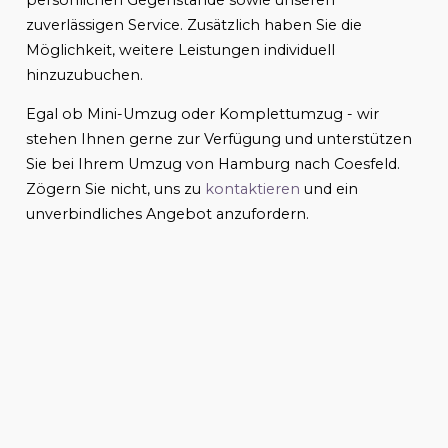
zuverlässigen Service. Zusätzlich haben Sie die
Möglichkeit, weitere Leistungen individuell
hinzuzubuchen.
Egal ob Mini-Umzug oder Komplettumzug - wir
stehen Ihnen gerne zur Verfügung und unterstützen
Sie bei Ihrem Umzug von Hamburg nach Coesfeld.
Zögern Sie nicht, uns zu
kontaktieren
und ein
unverbindliches Angebot anzufordern.
Vorbereitung auf den Umzug von
Hamburg nach Coesfeld –
Ratschläge von Experten!
Die Vorbereitung auf einen Umzug von Hamburg
nach Coesfeld erfordert eine sorgfältige
Planung
und
Organisation. Hier sind einige Ratschläge von
Experten, die Ihnen helfen können, den Prozess
effektiv zu gestalten.